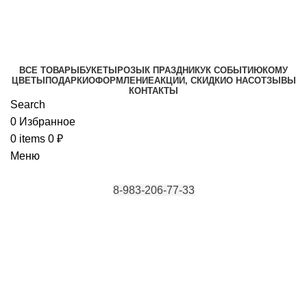
Красноярск, ул. Каратанова 4, ул.
Караульная 43/4
ВСЕ ТОВАРЫ
БУКЕТЫ
РОЗЫ
К ПРАЗДНИКУ
К СОБЫТИЮ
КОМУ
ЦВЕТЫ
ПОДАРКИ
ОФОРМЛЕНИЕ
АКЦИИ, СКИДКИ
О НАС
ОТЗЫВЫ
КОНТАКТЫ
Search
0
Избранное
0
items
0
₽
Меню
8-983-206-77-33
Красноярск, ул. Каратанова 4, ул.
Караульная 43/4
Брату