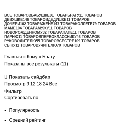
Категории
ВСЕ
ТОВАРОВ
БАБУШКЕ
91 ТОВАР
БРАТУ
11 ТОВАРОВ
ДЕВУШКЕ
146 ТОВАРОВ
ДЕДУШКЕ
11 ТОВАРОВ
ДОЧЕРИ
102 ТОВАРА
ЖЕНЕ
143 ТОВАРА
КОЛЛЕГЕ
79 ТОВАРОВ
МАМЕ
104 ТОВАРА
МУЖУ
11 ТОВАРОВ
НОВОРОЖДЕННОМУ
32 ТОВАРА
ПАПЕ
11 ТОВАРОВ
ПАРНЮ
11 ТОВАРОВ
ПЕРВОКЛАССНИКУ
46 ТОВАРОВ
РУКОВОДИТЕЛЮ
55 ТОВАРОВ
СЕСТРЕ
109 ТОВАРОВ
СЫНУ
11 ТОВАРОВ
УЧИТЕЛЮ
70 ТОВАРОВ
Главная
»
Кому
»
Брату
Цены:
Показаны все результаты (11)
по
Показать сайдбар
возрастанию
Просмотр
9
12
18
24
Все
Фильтр
Сортировать по
Популярность
Средний рейтинг