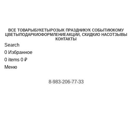
Красноярск, ул. Каратанова 4, ул.
Караульная 43/4
ВСЕ ТОВАРЫ
БУКЕТЫ
РОЗЫ
К ПРАЗДНИКУ
К СОБЫТИЮ
КОМУ
ЦВЕТЫ
ПОДАРКИ
ОФОРМЛЕНИЕ
АКЦИИ, СКИДКИ
О НАС
ОТЗЫВЫ
КОНТАКТЫ
Search
0
Избранное
0
items
0
₽
Меню
8-983-206-77-33
Красноярск, ул. Каратанова 4, ул.
Караульная 43/4
Букеты из тюльпанов