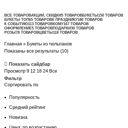
Категории
ВСЕ
ТОВАРОВ
АКЦИИ, СКИДКИ
5 ТОВАРОВ
БУКЕТЫ
150 ТОВАРОВ
БУКЕТЫ ТОП
65 ТОВАРОВ
К ПРАЗДНИКУ
180 ТОВАРОВ
К СОБЫТИЮ
113 ТОВАРОВ
КОМУ
167 ТОВАРОВ
ОФОРМЛЕНИЕ
5 ТОВАРОВ
ПОДАРКИ
30 ТОВАРОВ
РОЗЫ
78 ТОВАРОВ
ЦВЕТЫ
118 ТОВАРОВ
Главная
»
Букеты из тюльпанов
Цены:
Показаны все результаты (10)
по
Показать сайдбар
возрастанию
Просмотр
9
12
18
24
Все
Фильтр
Сортировать по
Популярность
Средний рейтинг
Новизна
Цена: по возрастанию