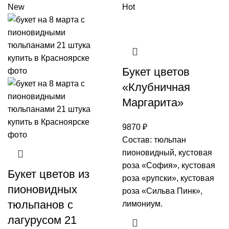
New
Hot
Букет цветов
«Клубничная
Маргарита»
9870
₽
Состав: тюльпан
пионовидный, кустовая
роза «София», кустовая
Букет цветов из
роза «рупски», кустовая
пионовидных
роза «Сильва Пинк»,
тюльпанов с
лимониум.
лагурусом 21