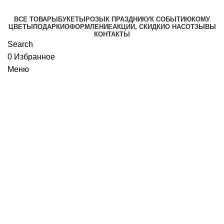
ВСЕ ТОВАРЫ
БУКЕТЫ
РОЗЫ
К ПРАЗДНИКУ
К СОБЫТИЮ
КОМУ
ЦВЕТЫ
ПОДАРКИ
ОФОРМЛЕНИЕ
АКЦИИ, СКИДКИ
О НАС
ОТЗЫВЫ
КОНТАКТЫ
Search
0
Избранное
Меню