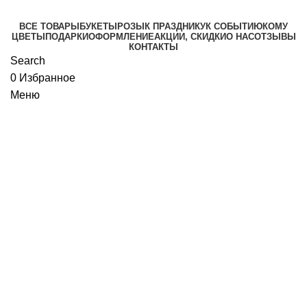
ВСЕ ТОВАРЫ
БУКЕТЫ
РОЗЫ
К ПРАЗДНИКУ
К СОБЫТИЮ
КОМУ
ЦВЕТЫ
ПОДАРКИ
ОФОРМЛЕНИЕ
АКЦИИ, СКИДКИ
О НАС
ОТЗЫВЫ
КОНТАКТЫ
Search
0
Избранное
Меню
New