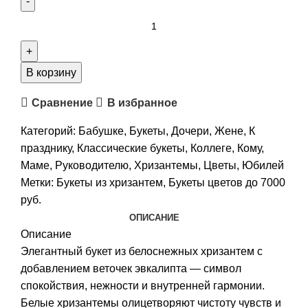
Количество
товара
Букет
цветов
В корзину
из
Сравнение
В избранное
хризантем
"Белая
Категорий:
Бабушке
,
Букеты
,
Дочери
,
Жене
,
К
гармония"
празднику
,
Классические букеты
,
Коллеге
,
Кому
,
Маме
,
Руководителю
,
Хризантемы
,
Цветы
,
Юбилей
Метки:
Букеты из хризантем
,
Букеты цветов до 7000
руб.
ОПИСАНИЕ
Описание
Элегантный букет из белоснежных хризантем с
добавлением веточек эвкалипта — символ
спокойствия, нежности и внутренней гармонии.
Белые хризантемы олицетворяют чистоту чувств и