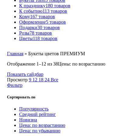
Букеты топ
65 товаров
К празднику
180 товаров
К событию
113 товаров
Кому
167 товаров
Оформление
5 товаров
Подарки
30 товаров
Розы
78 товаров
Цветы
118 товаров
Главная
»
Букеты цветов ПРЕМИУМ
Отображение 1–12 из 38
Цены: по возрастанию
Показать сайдбар
Просмотр
9
12
18
24
Все
Фильтр
Сортировать по
Популярность
Средний рейтинг
Новизна
Цена: по возрастанию
Цена: по убыванию