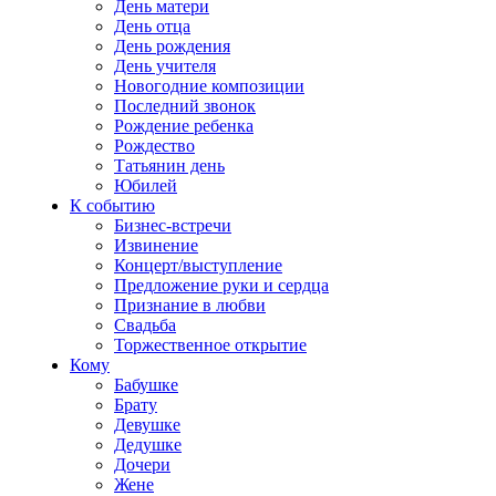
День матери
День отца
День рождения
День учителя
Новогодние композиции
Последний звонок
Рождение ребенка
Рождество
Татьянин день
Юбилей
К событию
Бизнес-встречи
Извинение
Концерт/выступление
Предложение руки и сердца
Признание в любви
Свадьба
Торжественное открытие
Кому
Бабушке
Брату
Девушке
Дедушке
Дочери
Жене