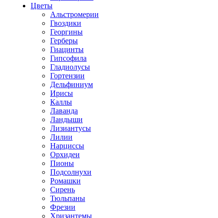
Цветы
Альстромерии
Гвоздики
Георгины
Герберы
Гиацинты
Гипсофила
Гладиолусы
Гортензии
Дельфиниум
Ирисы
Каллы
Лаванда
Ландыши
Лизиантусы
Лилии
Нарциссы
Орхидеи
Пионы
Подсолнухи
Ромашки
Сирень
Тюльпаны
Фрезии
Хризантемы