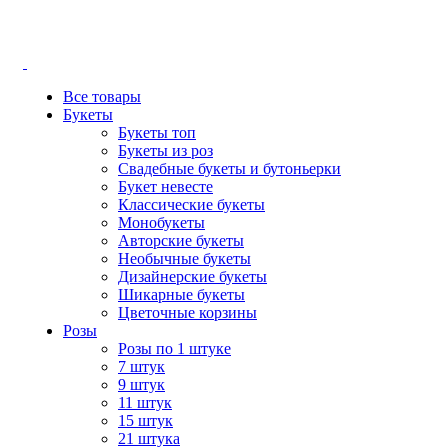
Красноярск, ул. Каратанова 4, ул. Караульная
43/4
Все товары
Букеты
Букеты топ
Букеты из роз
Свадебные букеты и бутоньерки
Букет невесте
Классические букеты
Монобукеты
Авторские букеты
Необычные букеты
Дизайнерские букеты
Шикарные букеты
Цветочные корзины
Розы
Розы по 1 штуке
7 штук
9 штук
11 штук
15 штук
21 штука