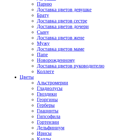
Парню
Доставка цветов девушке
Брату
Доставка цветов сестре
Доставка цветов дочери
Сыну
Доставка цветов жене
Мужу
Доставка цветов маме
Папе
Новорожденному
Доставка цветов руководителю
Коллеге
Цветы
Альстромерии
Гладиолусы
Гвоздики
Георгины
Герберы
Гиацинты
Гипсофила
Гортензии
Дельфиниум
Ирисы
Каллы