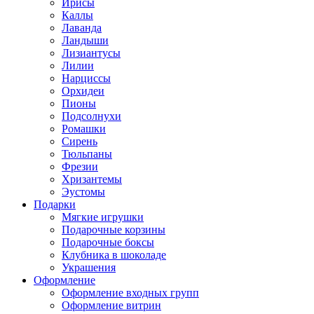
Ирисы
Каллы
Лаванда
Ландыши
Лизиантусы
Лилии
Нарциссы
Орхидеи
Пионы
Подсолнухи
Ромашки
Сирень
Тюльпаны
Фрезии
Хризантемы
Эустомы
Подарки
Мягкие игрушки
Подарочные корзины
Подарочные боксы
Клубника в шоколаде
Украшения
Оформление
Оформление входных групп
Оформление витрин