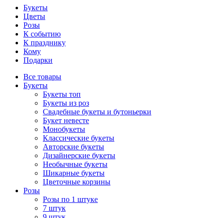
Букеты
Цветы
Розы
К событию
К празднику
Кому
Подарки
Все товары
Букеты
Букеты топ
Букеты из роз
Свадебные букеты и бутоньерки
Букет невесте
Монобукеты
Классические букеты
Авторские букеты
Дизайнерские букеты
Необычные букеты
Шикарные букеты
Цветочные корзины
Розы
Розы по 1 штуке
7 штук
9 штук