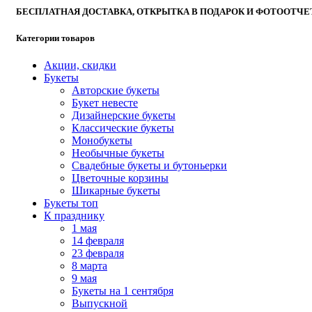
БЕСПЛАТНАЯ ДОСТАВКА, ОТКРЫТКА В ПОДАРОК И ФОТООТЧЕ
Категории товаров
Акции, скидки
Букеты
Авторские букеты
Букет невесте
Дизайнерские букеты
Классические букеты
Монобукеты
Необычные букеты
Свадебные букеты и бутоньерки
Цветочные корзины
Шикарные букеты
Букеты топ
К празднику
1 мая
14 февраля
23 февраля
8 марта
9 мая
Букеты на 1 сентября
Выпускной