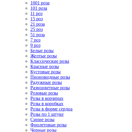
1001 роза
101 роза
11 роз
15 роз
21 роза
25 роз
51 роза
7 роз
9 роз
Белые розы
Желтые розы
Классические розы
Красные розы
Кустовые розы
Пионовидные розы
Радужные розы
Разноцветные розы
Розовые розы
Розы в корзинах
Розы в коробках
Розы в форме сердца
Розы по 1 штуке
Синие розы
Фиолетовые розы
Черные розы