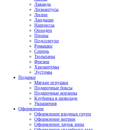
Лаванда
Лизиантусы
Лилии
Ландыши
Нарциссы
Орхидеи
Пионы
Подсолнухи
Ромашки
Сирень
Тюльпаны
Фрезии
Хризантемы
Эустомы
Подарки
Мягкие игрушки
Подарочные боксы
Подарочные корзины
Клубника в шоколаде
Украшения
Оформление
Оформление входных групп
Оформление витрин
Оформление лаунж зоны
Оформление свадебного зала