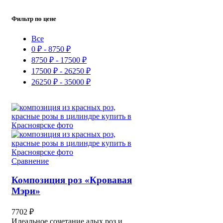
Фильтр по цене
Все
0
₽
-
8750
₽
8750
₽
-
17500
₽
17500
₽
-
26250
₽
26250
₽
-
35000
₽
Сравнение
Композиция роз «Кровавая
Мэри»
7702
₽
Идеальное сочетание алых роз и